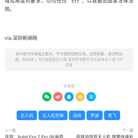
域及高度的要求，切勿任性“飞行”，以致触犯国家法律法
规。
via.深圳新闻网
本内容为作者独立观点，不代表航拍网立场。如若转载，请注明出
处：
航拍网
»
飞行高度超过上限 深圳罗湖警方开出首单无人机飞行
罚单
分享到





无人机
无人机罚单
深圳
罗湖
黑飞
上一篇
下一篇
评测：Autel Evo 2 Pro 6K画质
高铁站惊现无人机 铁警快速处