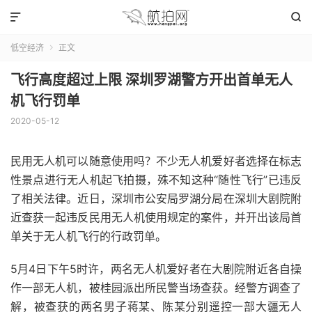


低空经济
正文

飞行高度超过上限 深圳罗湖警方开出首单无人
机飞行罚单
2020-05-12
民用无人机可以随意使用吗？不少无人机爱好者选择在标志
性景点进行无人机起飞拍摄，殊不知这种“随性飞行”已违反
了相关法律。近日，深圳市公安局罗湖分局在深圳大剧院附
近查获一起违反民用无人机使用规定的案件，并开出该局首
单关于无人机飞行的行政罚单。
5月4日下午5时许，两名无人机爱好者在大剧院附近各自操
作一部无人机，被桂园派出所民警当场查获。经警方调查了
解，被查获的两名男子蒋某、陈某分别遥控一部大疆无人