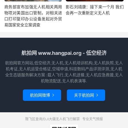
商务部宣布加强无人机相关两用
影石刘靖康：接下来一个月 我们
物项对美国出口管制，对相关进
会再一次重新定义无人机
口打印复印办公设备发起对外贸
易国家安全立案调查
航拍网 www.hangpai.org - 低空经济
航拍网官方网站,低空经济,无人机,无人机培训机构,无人机执照,无人
机考证,无人机运营合格证,空域申请,科技数码产品评测评测,无人机
全生态链服务解决方案 :载人飞行,无人机送餐,无人机应急救援,无人
机物流配送,无人机表演等.
航拍网微博
关于航拍网


限飞区查询/DJI大疆无人机飞行解禁
专业天气预报