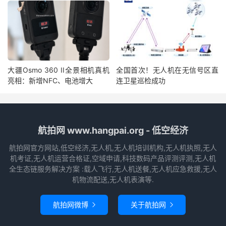
大疆Osmo 360 II全景相机真机
全国首次！无人机在无信号区直
亮相：新增NFC、电池增大
连卫星巡检成功
航拍网 www.hangpai.org - 低空经济
航拍网官方网站,低空经济,无人机,无人机培训机构,无人机执照,无人
机考证,无人机运营合格证,空域申请,科技数码产品评测评测,无人机
全生态链服务解决方案 :载人飞行,无人机送餐,无人机应急救援,无人
机物流配送,无人机表演等.
航拍网微博
关于航拍网

