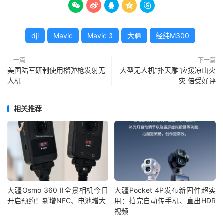





dji
Mavic
Mavic 3
大疆
经纬M300
上一篇
下一篇
美国陆军研制使用榴弹枪发射无
大型无人机“扑天雕”应援凉山火
人机
灾 倍受好评
相关推荐
大疆Osmo 360 II全景相机今日
大疆Pocket 4P发布新固件超实
开启预约！新增NFC、电池增大
用：拍完自动传手机、直出HDR
视频