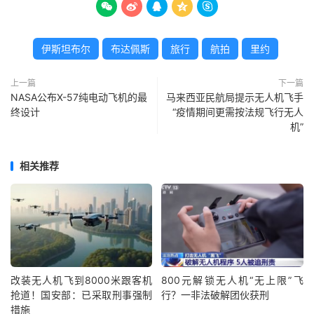





伊斯坦布尔
布达佩斯
旅行
航拍
里约
上一篇
下一篇
NASA公布X-57纯电动飞机的最
马来西亚民航局提示无人机飞手
终设计
“疫情期间更需按法规飞行无人
机”
相关推荐
改装无人机飞到8000米跟客机
800元解锁无人机“无上限”飞
抢道！国安部：已采取刑事强制
行？一非法破解团伙获刑
措施