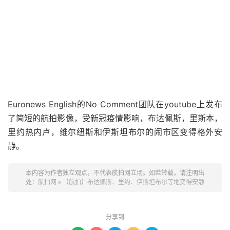
Euronews English的No Comment团队在youtube上发布
了简短的航拍影像，受新冠疫情影响，布达佩斯，里斯本，
里约热内卢，维尔纽斯和伊斯坦布尔的闹市区变得格外安
静。
本内容为作者独立观点，不代表航拍网立场。如若转载，请注明出
处：
航拍网
»
【航拍】布达佩斯、里约、伊斯坦布尔等地变得安静
分享到