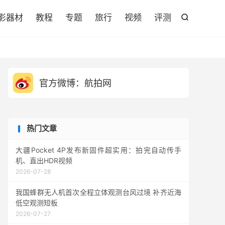

影器材
教程
专题
旅行
视频
评测

官方微博：航拍网
热门文章
大疆Pocket 4P发布新固件超实用：拍完自动传手
机、直出HDR视频
2026-07-28
我国蜂群无人机首次全程立体观测台风过境 补齐近海
低空观测短板
2026-07-27