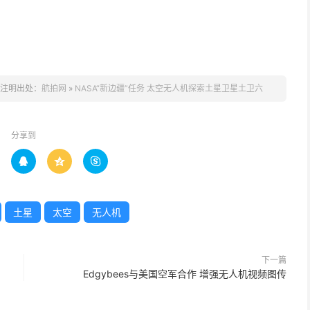
注明出处：
航拍网
»
NASA“新边疆”任务 太空无人机探索土星卫星土卫六
分享到



土星
太空
无人机
下一篇
Edgybees与美国空军合作 增强无人机视频图传