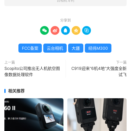
台相机专利
分享到





FCC备案
云台相机
大疆
经纬M300
上一篇
下一篇
Scopito公司推出无人机航空图
C919迎来“6机4地”大强度全新
像数据处理软件
试飞
相关推荐