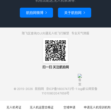
机物流配送,无人机表演等.
航拍网微博
关于航拍网


限飞区查询/DJI大疆无人机飞行解禁
专业天气预报
扫一扫 关注航拍网
© 2015-2026
航拍网
京ICP备16007472号-1
京公网安备
11010802047659号
无人机考证
无人机运营合格证
空域申请
申请无人机培训机构