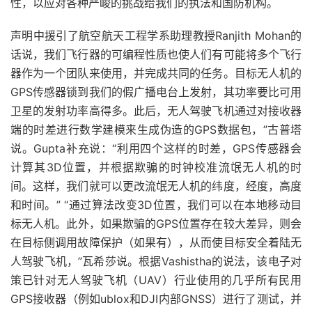
性，以应对各种严峻的挑战给我们的执法和国防机构。
声明中援引了航空航天工程学系助理教授Ranjith Mohan的
话说，我们飞行器的可编程性质也使人们有可能将多个飞行
器作为一个团队来使用，并完成共同的任务。目标无人机的
GPS传感器锁到我们的假广播电台上发射，其功率要比可用
卫星的发射功率高得多。此后，无人驾驶飞机通过对接收器
端的时差进行数学建模来生成伪造的GPS数据包，”古普塔
说。
Gupta补充说：“利用四个这样的时差，GPS传感器会
计算其3D位置，并根据欺骗的时钟校准流氓无人机的时
间。这样，我们就可以更改流氓无人机的纬度，经度，高度
和时间。” “通过算法改变3D位置，我们可以在本地移动目
标无人机。此外，如果欺骗的GPS位置存在较大差异，则会
在目标侧调用故障保护（如果有），从而使目标安全着陆无
人驾驶飞机，”瓦希莎说。
根据Vashistha的说法，该电子对
策已针对无人驾驶飞机（UAV）行业使用的几乎所有民用
GPS接收器（例如ublox和DJI内部GNSS）进行了测试，并