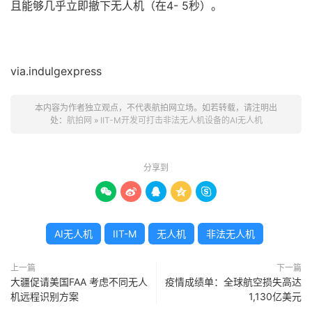
且能够几乎立即撤下无人机（在4- 5秒）。
via.indulgexpress
本内容为作者独立观点，不代表航拍网立场。如若转载，请注明出
处：
航拍网
»
IIT-M开发可打击非法无人机设备的AI无人机
分享到





AI无人机
IIT-M
无人机
非法无人机
上一篇
下一篇
大疆促请美国FAA 考虑不同无人
疫情成绩单：全球航空损失高达
机远程识别方案
1,130亿美元