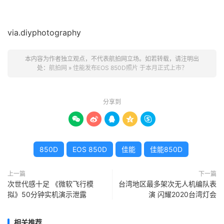
via.diyphotography
本内容为作者独立观点，不代表航拍网立场。如若转载，请注明出
处：
航拍网
»
佳能发布EOS 850D照片 于本月正式上市？
分享到





850D
EOS 850D
佳能
佳能850D
上一篇
下一篇
次世代感十足 《微软飞行模
台湾地区最多架次无人机编队表
拟》50分钟实机演示泄露
演 闪耀2020台湾灯会
相关推荐