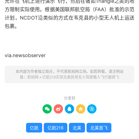
允许在飞机上进行演示飞行，然后在诸如Triangle之类的地
方限制实际使用。根据美国联邦航空局（FAA）批准的示范
计划，NCDOT沿类似的方式在韦克县的小型无人机上运送
包裹。
via.newsobserver
本内容为作者独立观点，不代表航拍网立场。如若转载，请注明出
处：
航拍网
»
亿航216实现北美民用无人驾驶载人飞行器首飞
分享到





亿航
亿航216
北美
北美首飞