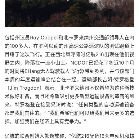
包括州议员Roy Cooper和北卡罗来纳州交通部领导人在内
的100多人，在罗利以南的州高速公路巡逻队的测试跑道上
目睹了这次飞行。正在
西北风呼啸时亿航216出现在他们视
野之内，降落在
一座小山上。
NCDOT已经花了将近10个月
的时间将EHang无人驾驶载人飞行器带到罗利，并与该部门
本周的年度
运输峰会
结合在一起。运输部长吉姆·特罗格登
（Jim Trogdon）表示，北卡罗来纳州不仅希望为这种新技
术做好准备，而且还希望吸引更多新型运输设备制造商的到
来。特罗格登在接受采访时说：“任何类型的自动运输设备
都是我们向往的。” “我们希望他们可以给我们带来更多的选
择，加强我们在经济上具有竞争力。”
亿航的联合创始人熊逸放称，“亿航216配备16套电动机和螺