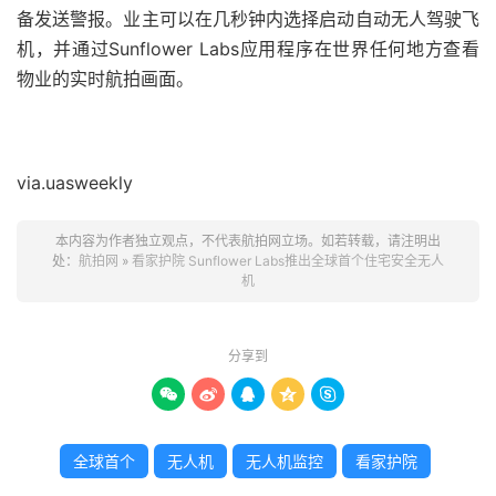
备发送警报。业主可以在几秒钟内选择启动自动无人驾驶飞
机，并通过Sunflower Labs应用程序在世界任何地方查看
物业的实时航拍画面。
via.uasweekly
本内容为作者独立观点，不代表航拍网立场。如若转载，请注明出
处：
航拍网
»
看家护院 Sunflower Labs推出全球首个住宅安全无人
机
分享到





全球首个
无人机
无人机监控
看家护院