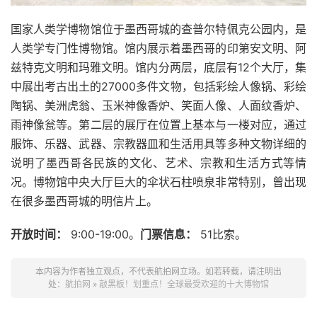
国家人类学博物馆位于墨西哥城的查普尔特佩克公园内，是
人类学专门性博物馆。馆内展示着墨西哥的印第安文明、阿
兹特克文明和玛雅文明。馆内分两层，底层有12个大厅，集
中展出考古出土的27000多件文物，包括彩绘人像锅、彩绘
陶锅、美洲虎翁、玉米神像香炉、笑面人像、人面纹香炉、
雨神像瓮等。第二层的展厅在位置上基本与一楼对应，通过
服饰、乐器、武器、宗教器皿和生活用具等多种文物详细的
说明了墨西哥各民族的文化、艺术、宗教和生活方式等情
况。博物馆中央大厅巨大的伞状石柱喷泉非常特别，曾出现
在很多墨西哥城的明信片上。
开放时间：
9:00-19:00。
门票信息：
51比索。
本内容为作者独立观点，不代表航拍网立场。如若转载，请注明出
处：
航拍网
»
敲黑板！划重点！全球最受欢迎的十大博物馆