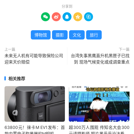
分享到





博物馆
摄影
文化
旅行
上一篇
下一篇
未来无人机有可能导致保险公司
台湾失事黑鹰直升机黑匣子已找
迎来天价赔偿
到 现场气候变化或成调查重点
相关推荐
63800元！徕卡M EV1发布：首
超300万人围观 传知名大会300
款内置电子取景器的M相机
元请摄影师 照片黑乎乎没法看