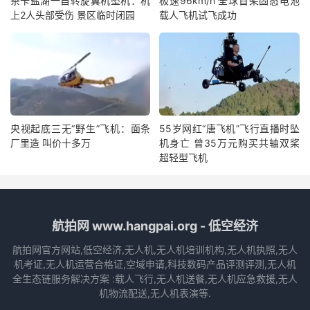
茶卡盐湖一自转旋翼机坠机：机
极速96km/h 全球首架固态电池
上2人头部受伤 景区临时闭园
载人飞机试飞成功
央视起底三无“野生”飞机：面条
55岁网红“唐飞机”飞行直播时坠
厂里造 叫价十多万
机身亡 曾35万元购买共轴双桨
超轻型飞机
航拍网 www.hangpai.org - 低空经济
航拍网官方网站,低空经济,无人机,无人机培训机构,无人机执照,无人
机考证,无人机运营合格证,空域申请,科技数码产品评测评测,无人机
全生态链服务解决方案 :载人飞行,无人机送餐,无人机应急救援,无人
机物流配送,无人机表演等.