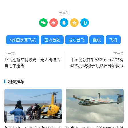
分享到





4座固定翼飞机
国内首款
成功首飞
重庆
飞机
上一篇
下一篇
亚马逊新专利曝光：无人机结合
中国民航首架A321neo ACF构
自动车送货
型飞机 或将于1月3日开始执飞
相关推荐