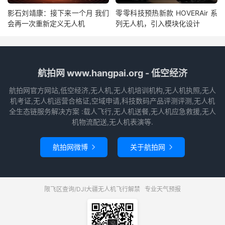
影石刘靖康：接下来一个月 我们
零零科技预热新款 HOVERAir 系
会再一次重新定义无人机
列无人机，引入模块化设计
航拍网 www.hangpai.org - 低空经济
航拍网官方网站,低空经济,无人机,无人机培训机构,无人机执照,无人
机考证,无人机运营合格证,空域申请,科技数码产品评测评测,无人机
全生态链服务解决方案 :载人飞行,无人机送餐,无人机应急救援,无人
机物流配送,无人机表演等.
航拍网微博
关于航拍网


限飞区查询/DJI大疆无人机飞行解禁
专业天气预报