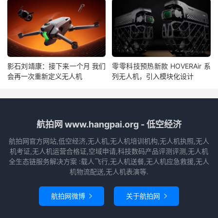
影石刘靖康：接下来一个月 我们
零零科技预热新款 HOVERAir 系
会再一次重新定义无人机
列无人机，引入模块化设计
航拍网 www.hangpai.org - 低空经济
航拍网官方网站,低空经济,无人机,无人机培训机构,无人机执照,无人
机考证,无人机运营合格证,空域申请,科技数码产品评测评测,无人机
全生态链服务解决方案 :载人飞行,无人机送餐,无人机应急救援,无人
机物流配送,无人机表演等.
航拍网微博
关于航拍网

