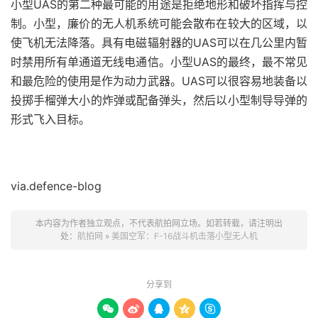
小型UAS的第二种最可能的用途是拒绝地形和破坏指挥与控
制。小型，廉价的无人机系统可能会散布在较大的区域，以
使飞机无法降落。具有电磁辐射器的UAS可以在几公里内暂
时禁用所有单通道无线电通信。
小型UAS的最终，最不常见
和最危险的使用是作为动力武器。UAS可以很容易地装备以
投掷手榴弹大小的炸弹或配备弹头，然后以小型制导导弹的
形式飞入目标。
via.defence-blog
本内容为作者独立观点，不代表航拍网立场。如若转载，请注明出
处：
航拍网
»
美国空军：F-16战斗机击落小型无人机
分享到




