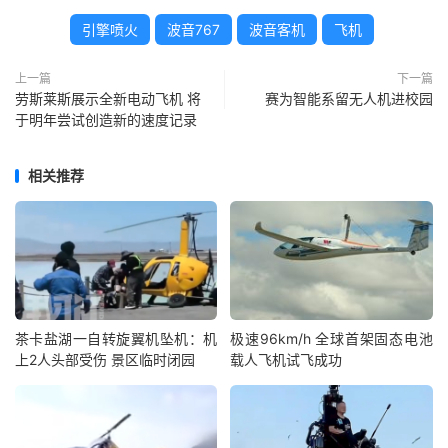
引擎喷火
波音767
波音客机
飞机
上一篇
下一篇
劳斯莱斯展示全新电动飞机 将
赛为智能系留无人机进校园
于明年尝试创造新的速度记录
相关推荐
茶卡盐湖一自转旋翼机坠机：机
极速96km/h 全球首架固态电池
上2人头部受伤 景区临时闭园
载人飞机试飞成功