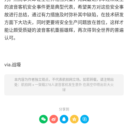
的波音客机安全事件更是典型代表，希望美方对这些安全事
故进行总结，通过有力措施及时弥补其中缺陷，在技术研发
方面下大功夫，同时更要将安全生产问题放在首位，这样才
能让颇受质疑的波音客机重振雄辉，再次得到全世界的普遍
认可。
via.战壕
本内容为作者独立观点，不代表航拍网立场。如若转载，请注明出
处：
航拍网
»
一架载278人波音客机发生意外 在高空中喷出巨大火
球
分享到




