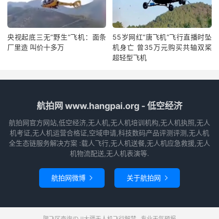
央视起底三无“野生”飞机：面条
55岁网红“唐飞机”飞行直播时坠
厂里造 叫价十多万
机身亡 曾35万元购买共轴双桨
超轻型飞机
航拍网 www.hangpai.org - 低空经济
航拍网官方网站,低空经济,无人机,无人机培训机构,无人机执照,无人
机考证,无人机运营合格证,空域申请,科技数码产品评测评测,无人机
全生态链服务解决方案 :载人飞行,无人机送餐,无人机应急救援,无人
机物流配送,无人机表演等.
航拍网微博
关于航拍网


限飞区查询/DJI大疆无人机飞行解禁
专业天气预报