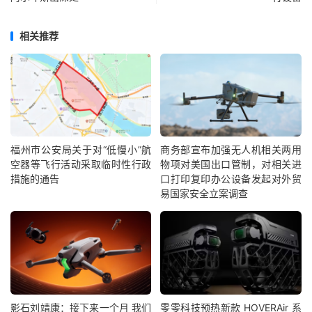
相关推荐
福州市公安局关于对“低慢小”航
商务部宣布加强无人机相关两用
空器等飞行活动采取临时性行政
物项对美国出口管制，对相关进
措施的通告
口打印复印办公设备发起对外贸
易国家安全立案调查
影石刘靖康：接下来一个月 我们
零零科技预热新款 HOVERAir 系