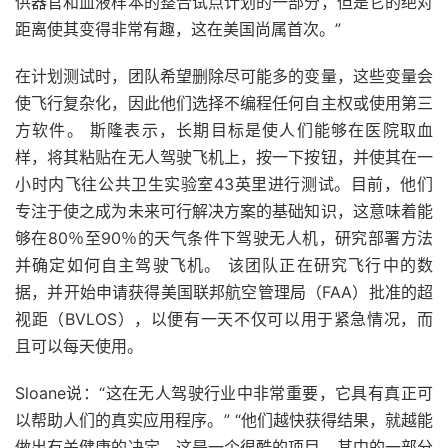
供器官和血液样本的整合试点计划的一部分，但是它的绝对
距离使其变得非常有趣，这在美国尚属首次。”
在计划测试时，团队希望删除尽可能多的变量，这些变量会
使飞行复杂化，因此他们选择不编程任何自主权或使用第三
方软件。
斯隆表示，长期目标是使人们能够在医院取血
样，将其粘贴在无人驾驶飞机上，按一下按钮，并使其在一
小时内飞往公共卫生实验室43英里进行测试。
目前，他们
专注于使之成为未来可行解决方案的基础知识，这意味着能
够在80％至90％的天气条件下驾驶无人机，研究部署方法
并确定如何自主驾驶飞机。
该团队正在研究飞行中的数
据，并开始申请获得美国联邦航空管理局（FAA）批准的超
视距（BVLOS），以便有一天不仅可以用于紧急情况，而
且可以每天使用。
Sloane说：“这在无人驾驶行业中非常重要，它具有真正可
以帮助人们的真实应用程序。” “他们越快获得结果，就越能
做出有关健康的决定。这是一个很酷的项目，其中的一部分