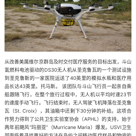
从改善美属维尔京群岛及时交付医疗服务的目标出发，斗山
氢燃料电池驱动的DS30无人机从圣克鲁瓦的一个测试设施
到圣克鲁斯的一家医院运送了40英里的模拟水瓶和医疗用
品长达43英里。托马斯。
该团队与斗山飞行员一起亲自乘
船跟随飞行，在整个旅行过程中，无人机以平均时速23节
的速度手动飞行。飞行结束时，无人驾驶飞机降落在圣克鲁
瓦（St. Croix），其油箱中还剩下30分钟的补给。
这项合
作努力得到了公共卫生实验室协会（APHL）的支持，始于
两年前飓风“玛丽亚”（Murricane Maria）爆发。USVI卫生
部面临着寻找更好的方法在岛屿之间移动医疗样品和物资的