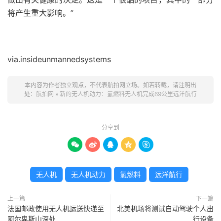
将产生重大影响。”
via.insideunmannedsystems
本内容为作者独立观点，不代表航拍网立场。如若转载，请注明出
处：
航拍网
»
新的无人机动力：氢燃料无人机完成69公里远洋航行
分享到





无人机
无人机动力
氢燃料
远洋航行
上一篇
下一篇
法国邮政使用无人机运送快递至
北美机场将测试自动驾驶个人出
阿尔卑斯山深处
行设备