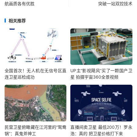
航画质各有优胜
突破一站双控技术
相关推荐
全国首次！无人机在无信号区直
UP主“影视飓风”买了一颗国产卫
连卫星巡检成功
星 拍摄宇宙360全景视频
民营卫星俯瞰藏在江河里的“鸳鸯
直播间卖卫星 最低200万！罗永
锅”：真鬼斧神工
浩：真的 把卫星价格打下来