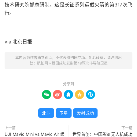
技术研究院抓总研制。这是长征系列运载火箭的第317次飞
行。
via.北京日报
本内容为作者独立观点，不代表航拍网立场。如若转载，请注明出
处：
航拍网
»
我国成功发射第49颗北斗导航卫星
分享到





北斗
卫星
发射成功
上一篇
下一篇
DJI Mavic Mini vs Mavic Air 续
世界首创：中国彩虹无人机成功