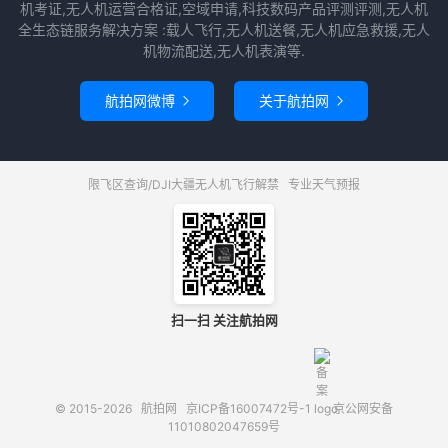
机考证,无人机运营合格证,空域申请,科技数码产品评测评测,无人机
全生态链服务解决方案 :载人飞行,无人机送餐,无人机应急救援,无人
机物流配送,无人机表演等.
航拍网微博
关于航拍网


限飞区查询/DJI大疆无人机飞行解禁
专业天气预报
扫一扫 关注航拍网
© 2015-2026
航拍网
京ICP备16007472号-1
京公网安备
11010802047659号