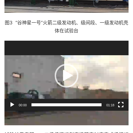
图3 “谷神星一号”火箭二级发动机、级间段、一级发动机壳
体在试验台
视
频
播
放
器
00:00
01:18
视频1 试车全程录像