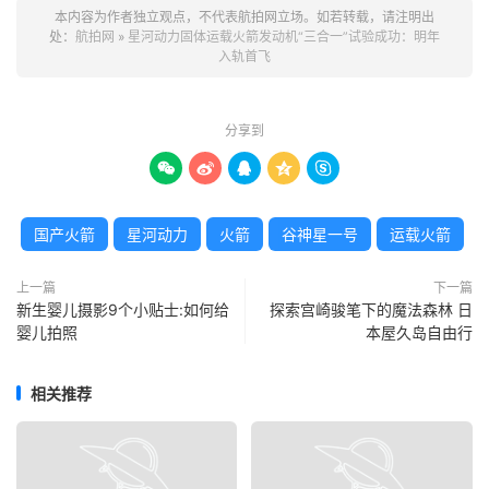
本内容为作者独立观点，不代表航拍网立场。如若转载，请注明出
处：
航拍网
»
星河动力固体运载火箭发动机“三合一”试验成功：明年
入轨首飞
分享到





国产火箭
星河动力
火箭
谷神星一号
运载火箭
上一篇
下一篇
新生婴儿摄影9个小贴士:如何给
探索宫崎骏笔下的魔法森林 日
婴儿拍照
本屋久岛自由行
相关推荐