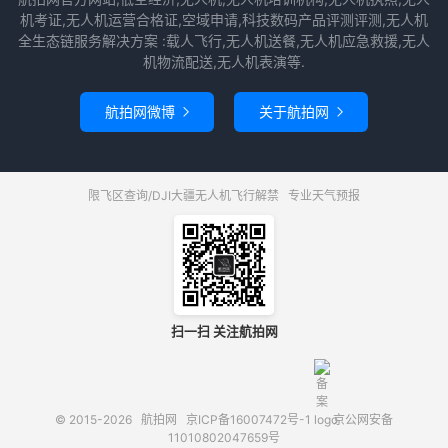
机考证,无人机运营合格证,空域申请,科技数码产品评测评测,无人机
全生态链服务解决方案 :载人飞行,无人机送餐,无人机应急救援,无人
机物流配送,无人机表演等.
航拍网微博
关于航拍网


限飞区查询/DJI大疆无人机飞行解禁
专业天气预报
扫一扫 关注航拍网
© 2015-2026
航拍网
京ICP备16007472号-1
京公网安备
11010802047659号