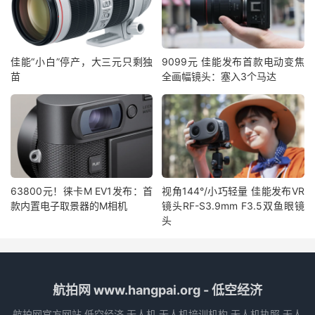
佳能“小白”停产，大三元只剩独
9099元 佳能发布首款电动变焦
苗
全画幅镜头：塞入3个马达
63800元！徕卡M EV1发布：首
视角144°/小巧轻量 佳能发布VR
款内置电子取景器的M相机
镜头RF-S3.9mm F3.5双鱼眼镜
头
航拍网 www.hangpai.org - 低空经济
航拍网官方网站,低空经济,无人机,无人机培训机构,无人机执照,无人