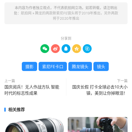
本内容为作者独立观点，不代表航拍网立场。如若转载，请注明出
处：
航拍网
»
腾龙的两款新索尼FE镜头将于2019年推出，另外两款
将于2020年推出
分享到





摄影
索尼FE卡口
腾龙镜头
镜头
上一篇
下一篇
国庆阅兵！无人作战方队 智能
国庆长假 打卡全球必去10大小
时代的标志性成果
镇，美到让你掉眼泪！
相关推荐