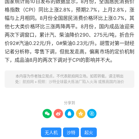
国家统计局10日发布的数据显示，8月份，全国居民消费价
格指数（CPI）同比上涨2.8%，预期2.7%，上月2.8%，涨
幅与上月相同。8月份全国居民消费价格环比上涨0.7%，其
他七大类价格环比三涨两降两平。8月份，国内成品油迎来
两次下调窗口，累计汽、柴油降价290、275元/吨，折合升
价92#汽油0.22元/升，0#柴油0.23元/升。胡雪对第一财经
记者分析称，零售下调，但批发走高，偏离市场的定价机制
下，成品油8月的两次下调对于CPI的影响并不大。
本内容为作者独立观点，不代表航拍网立场。如若转载，请注明出
处：
航拍网
»
视频：沙特全球最大炼油厂陷入火海 或推高国内油价
分享到





无人机
沙特
起火