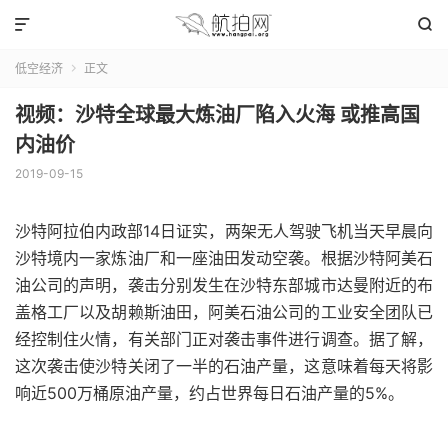


低空经济
正文

视频：沙特全球最大炼油厂陷入火海 或推高国
内油价
2019-09-15
沙特阿拉伯内政部14日证实，两架无人驾驶飞机当天早晨向
沙特境内一家炼油厂和一座油田发动空袭。根据沙特阿美石
油公司的声明，袭击分别发生在沙特东部城市达曼附近的布
盖格工厂以及胡赖斯油田，阿美石油公司的工业安全团队已
经控制住火情，有关部门正对袭击事件进行调查。据了解，
这次袭击使沙特关闭了一半的石油产量，这意味着每天将影
响近500万桶原油产量，约占世界每日石油产量的5%。