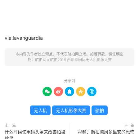
via.lavanguardia
本内容为作者独立观点，不代表航拍网立场。如若转载，请注明出
处：
航拍网
»
航拍2019 西耶娜国际无人机影像大赛
分享到





无人机
无人机影像大赛
航拍
上一篇
下一篇
什么时候使用镜头罩来改善拍摄
视频：航拍飓风多里安的恐怖
效果