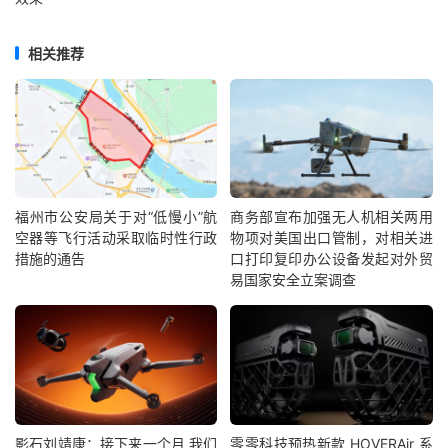
相关推荐
福州市公安局关于对“低慢小”航
商务部宣布加强无人机相关两用
空器等飞行活动采取临时性行政
物项对美国出口管制，对相关进
措施的通告
口打印复印办公设备发起对外贸
易国家安全立案调查
影石刘靖康：接下来一个月 我们
零零科技预热新款 HOVERAir 系