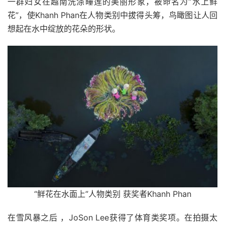
一群妇女在越南洗涤睡莲的美丽形象，被命名为“水上鲜
花”，使Khanh Phan在人物类别中拔得头筹，鸟瞰图让人回
想起在水中绽放的花朵的形状。
“鲜花在水面上”人物类别 获奖者Khanh Phan
在雪风暴之后 ，JoSon Lee获得了体育类奖项。在拍摄太