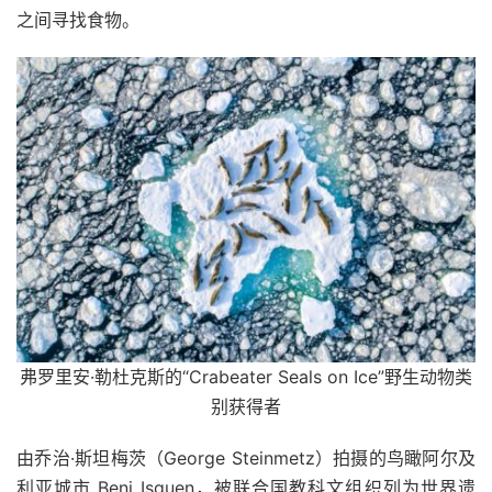
之间寻找食物。
弗罗里安·勒杜克斯的“Crabeater Seals on Ice”野生动物类
别获得者
由乔治·斯坦梅茨（George Steinmetz）拍摄的鸟瞰阿尔及
利亚城市 Beni Isguen，被联合国教科文组织列为世界遗