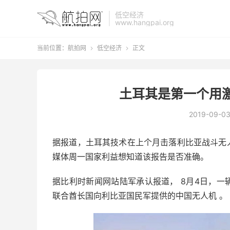
低空经济
www.hangpai.org
当前位置：
航拍网
低空经济
正文


土耳其是第一个用
2019-09-0
据报道，土耳其技术在上个月击落利比亚战斗无
媒体
周一
国家利益想知道该报告是否准确。
据
比利时新闻网站陆军承认报道， 8月4日，
联合酋长国向利比亚国民军提供的中国无人机 。