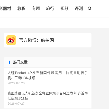

影器材
教程
专题
旅行
视频
评测

官方微博：航拍网
热门文章
大疆Pocket 4P发布新固件超实用：拍完自动传手
机、直出HDR视频
2026-07-28
我国蜂群无人机首次全程立体观测台风过境 补齐近海
低空观测短板
2026-07-27