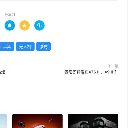
分享到



土耳其
无人机
激光
下一篇
油烟
索尼即将发布A7S III、A9 II ？