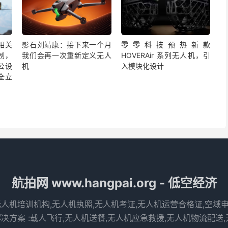
相关
影石刘靖康：接下来一个月
零零科技预热新款
制，
我们会再一次重新定义无人
HOVERAir 系列无人机，引
公设
机
入模块化设计
全立
航拍网 www.hangpai.org - 低空经济
无人机培训机构,无人机执照,无人机考证,无人机运营合格证,空域
决方案 :载人飞行,无人机送餐,无人机应急救援,无人机物流配送,