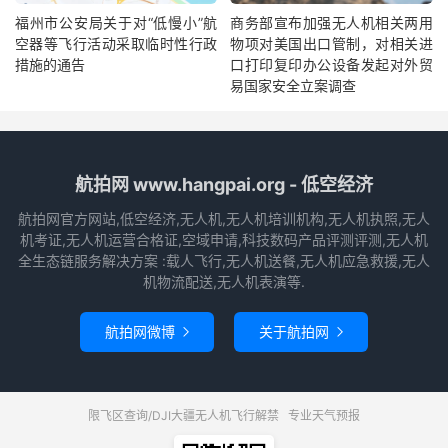
福州市公安局关于对“低慢小”航
商务部宣布加强无人机相关两用
空器等飞行活动采取临时性行政
物项对美国出口管制，对相关进
措施的通告
口打印复印办公设备发起对外贸
易国家安全立案调查
航拍网 www.hangpai.org - 低空经济
航拍网官方网站,低空经济,无人机,无人机培训机构,无人机执照,无人
机考证,无人机运营合格证,空域申请,科技数码产品评测评测,无人机
全生态链服务解决方案 :载人飞行,无人机送餐,无人机应急救援,无人
机物流配送,无人机表演等.
航拍网微博
关于航拍网


限飞区查询/DJI大疆无人机飞行解禁
专业天气预报