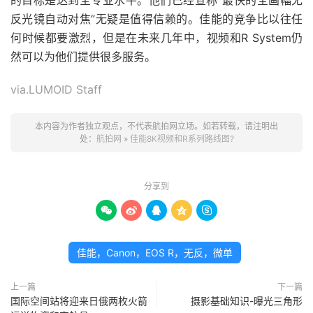
反光镜自动对焦”无疑是值得信赖的。佳能的竞争比以往任
何时候都要激烈，但是在未来几年中，视频和R System仍
然可以为他们提供很多服务。
via.LUMOID Staff
本内容为作者独立观点，不代表航拍网立场。如若转载，请注明出
处：
航拍网
»
佳能8K视频和R系列路线图?
分享到





佳能，Canon，EOS R，无反，微单
上一篇
下一篇
国际空间站将迎来日俄两枚火箭
摄影基础知识-曝光三角形