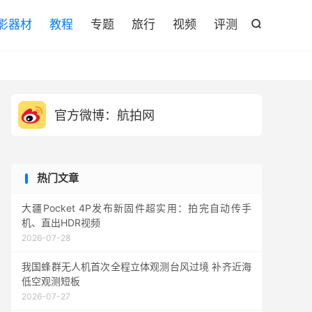

影器材
教程
专题
旅行
视频
评测

官方微博：航拍网
热门文章
大疆Pocket 4P发布新固件超实用：拍完自动传手
机、直出HDR视频
2026-07-28
我国蜂群无人机首次全程立体观测台风过境 补齐近海
低空观测短板
2026-07-27