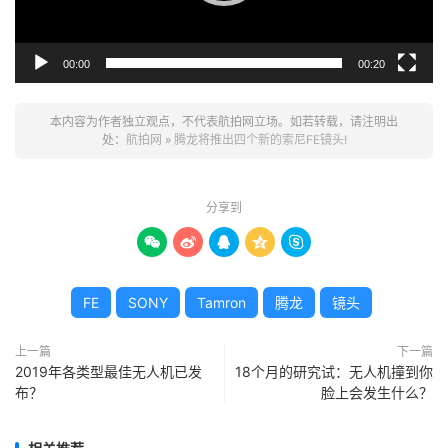
00:00
00:20
本内容为作者独立观点，不代表航拍网立场。如若转载，请注明出
处：
航拍网
»
腾龙将推出四个新的索尼FE镜头!
分享到





FE
SONY
Tamron
腾龙
镜头
上一篇
下一篇
2019年各类型最佳无人机已发
18个月的研究试：无人机撞到你
布？
脸上会发生什么？