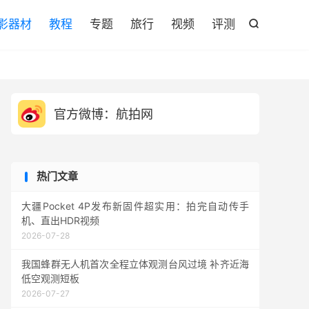

影器材
教程
专题
旅行
视频
评测

官方微博：航拍网
热门文章
大疆Pocket 4P发布新固件超实用：拍完自动传手
机、直出HDR视频
2026-07-28
我国蜂群无人机首次全程立体观测台风过境 补齐近海
低空观测短板
2026-07-27