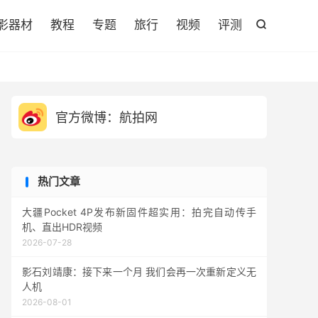

影器材
教程
专题
旅行
视频
评测

官方微博：航拍网
热门文章
大疆Pocket 4P发布新固件超实用：拍完自动传手
机、直出HDR视频
2026-07-28
影石刘靖康：接下来一个月 我们会再一次重新定义无
人机
2026-08-01