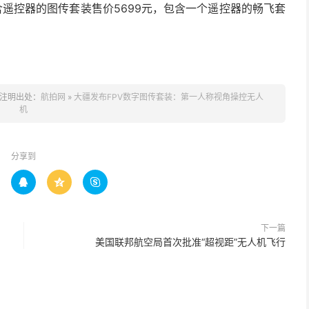
包含遥控器的图传套装售价5699元，包含一个遥控器的畅飞套
注明出处：
航拍网
»
大疆发布FPV数字图传套装：第一人称视角操控无人
机
分享到



下一篇
美国联邦航空局首次批准“超视距”无人机飞行