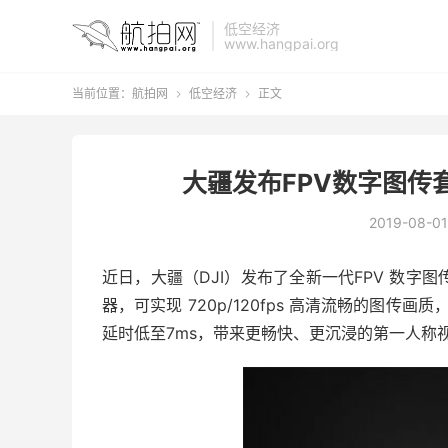
低空经济
www.hangpai.org
当前位置：
航拍网
低空经济
正文


大疆发布FPV数字图传
2019-08-01
近日，大疆（DJI）发布了全新一代FPV 数字
器，可实现 720p/120fps 高清流畅的图传
延时低至7ms，带来更畅快、更沉浸的第一人称