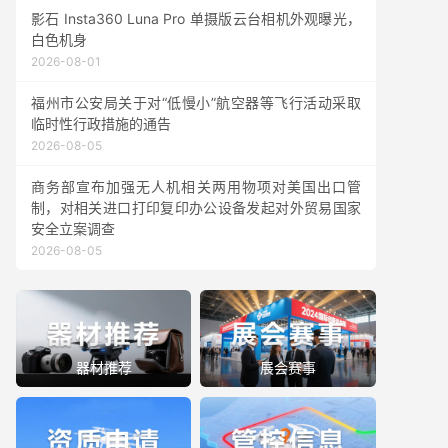
影石 Insta360 Luna Pro 单摄版云台相机外观曝光，
白色机身
2026-08-01
福州市公安局关于对“低慢小”航空器等飞行活动采取
临时性行政措施的通告
2026-08-05
商务部宣布加强无人机相关两用物项对美国出口管
制，对相关进口打印复印办公设备发起对外贸易国家
安全立案调查
2026-08-05
器材推荐
展会赛事