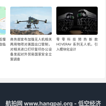
低慢
商务部宣布加强无人机相关
零零科技预热新款
取临
两用物项对美国出口管制，
HOVERAir 系列无人机，引
对相关进口打印复印办公设
入模块化设计
备发起对外贸易国家安全立
案调查
航拍网 www.hangpai.org - 低空经济