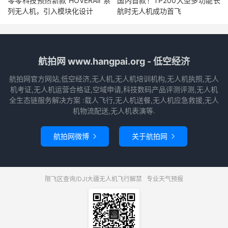
零零科技预热新款 HOVERAir 系
国内首款！TP200大型多功能长
列无人机，引入模块化设计
航时无人机成功首飞
航拍网 www.hangpai.org - 低空经济
航拍网官方网站,低空经济,无人机,无人机培训机构,无人机执照,无人
机考证,无人机运营合格证,空域申请,科技数码产品评测评测,无人机
全生态链服务解决方案 :载人飞行,无人机送餐,无人机应急救援,无人
机物流配送,无人机表演等.
航拍网微博
关于航拍网


限飞区查询/DJI大疆无人机飞行解禁
专业天气预报