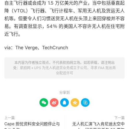
自主飞行器或会成为 1.5 万亿美元的产业，当中包括垂直起
降（VTOL）飞行器、飞行计程车、军用无人机及货运无人
机等。但要令人们习惯送货无人机在头顶上来回穿梭并不容
易。有调查就显示，54％ 的美国人不容许无人机在住宅附
近飞行。
via：The Verge、TechCrunch
本内容为作者独立观点，不代表航拍网立场。如若转载，请注明出
处：
航拍网
»
UPS 为无人机送货业务成立子公司，寻求 FAA 批出商
业配送许可
分享到





上一篇
下一篇
Cape 担忧资料安全问题停止与
无人机汇演飞入肯尼迪太空中