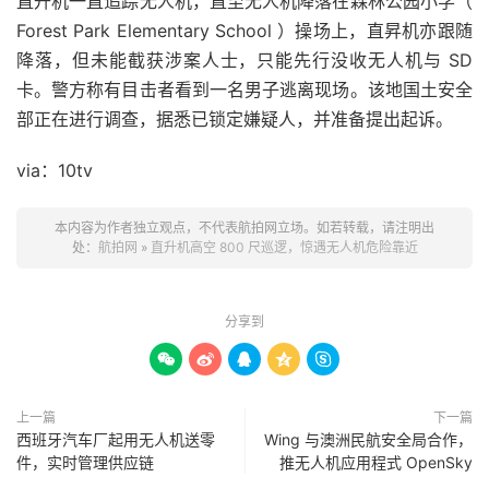
直升机一直追踪无人机，直至无人机降落在森林公园小学（
Forest Park Elementary School ）操场上，直昇机亦跟随
降落，但未能截获涉案人士，只能先行没收无人机与 SD
卡。警方称有目击者看到一名男子逃离现场。该地国土安全
部正在进行调查，据悉已锁定嫌疑人，并准备提出起诉。
via：10tv
本内容为作者独立观点，不代表航拍网立场。如若转载，请注明出
处：
航拍网
»
直升机高空 800 尺巡逻，惊遇无人机危险靠近
分享到





上一篇
下一篇
西班牙汽车厂起用无人机送零
Wing 与澳洲民航安全局合作，
件，实时管理供应链
推无人机应用程式 OpenSky