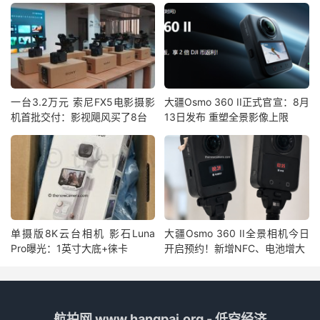
一台3.2万元 索尼FX5电影摄影
大疆Osmo 360 II正式官宣：8月
机首批交付：影视飓风买了8台
13日发布 重塑全景影像上限
单摄版8K云台相机 影石Luna
大疆Osmo 360 II全景相机今日
Pro曝光：1英寸大底+徕卡
开启预约！新增NFC、电池增大
航拍网 www.hangpai.org - 低空经济