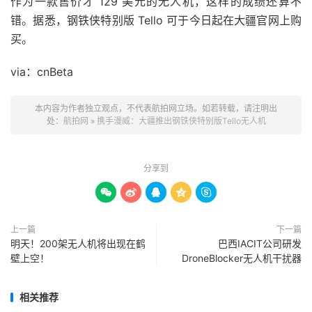
作为一款售价才 129 美元的无人机，这样的成绩还算不
错。据悉，钢铁侠特别版 Tello 可于今日起在大疆官网上购
买。
via：cnBeta
本内容为作者独立观点，不代表航拍网立场。如若转载，请注明出
处：
航拍网
»
携手漫威：大疆推出钢铁侠特别版Tello无人机
分享到





上一篇
下一篇
明天！200架无人机将出现在鹤
巴西IACIT公司研发
壁上空！
DroneBlocker无人机干扰器
相关推荐