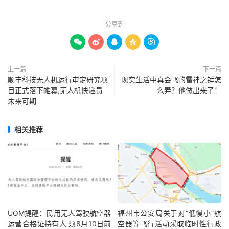
分享到





上一篇
下一篇
顺丰科技无人机运行审定研究项
现实生活中真会飞的雷神之锤怎
目正式落下帷幕,无人机快递员
么弄？他做出来了！
未来可期
相关推荐
UOM提醒：民用无人驾驶航空器
福州市公安局关于对“低慢小”航
运营合格证持有人 须8月10日前
空器等飞行活动采取临时性行政