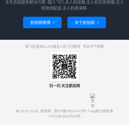
全生态链服务解决方案 :载人飞行,无人机送餐,无人机应急救援,无人
机物流配送,无人机表演等.
航拍网微博
关于航拍网


限飞区查询/DJI大疆无人机飞行解禁
专业天气预报
扫一扫 关注航拍网
© 2015-2026
航拍网
京ICP备16007472号-1
京公网安备
11010802047659号