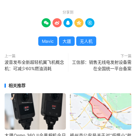
分享到





Mavic
大疆
无人机
上一篇
下一篇
波音发布全新超轻机翼飞机概念
工信部：销售无线电发射设备需
机：可减少60%燃油消耗
在全国统一平台备案
相关推荐
大疆Osmo 360 II全景相机今日
福州市公安局关于对“低慢小”航