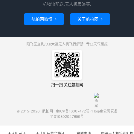
机物流配送,无人机表演等.
航拍网微博
关于航拍网


限飞区查询/DJI大疆无人机飞行解禁
专业天气预报
扫一扫 关注航拍网
© 2015-2026
航拍网
京ICP备16007472号-1
京公网安备
11010802047659号
无人机考证
无人机运营合格证
空域申请
申请无人机培训机构