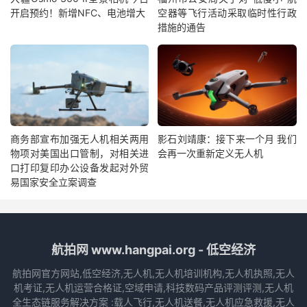
开启预约！新增NFC、电池增大
空器等飞行活动采取临时性行政
措施的通告
商务部宣布加强无人机相关两用
影石刘靖康：接下来一个月 我们
物项对美国出口管制，对相关进
会再一次重新定义无人机
口打印复印办公设备发起对外贸
易国家安全立案调查
航拍网 www.hangpai.org - 低空经济
航拍网官方网站,低空经济,无人机,无人机培训机构,无人机执照,无人
机考证,无人机运营合格证,空域申请,科技数码产品评测评测,无人机
全生态链服务解决方案 :载人飞行,无人机送餐,无人机应急救援,无人