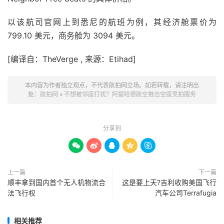
以该航司官网上到悉尼的航班为例，其经济舱票价为
799.10 美元，商务舱为 3094 美元。
[编译自：TheVerge , 来源：Etihad]
本内容为作者独立观点，不代表航拍网立场。如若转载，请注明出
处：
航拍网
»
不想被邻座打扰？阿提哈德航空推出空座竞拍服务
分享到





上一篇
下一篇
顺丰拿到国内首个无人机物流合
这是要上天?吉利收购美国飞行
法飞行权
汽车公司Terrafugia
相关推荐