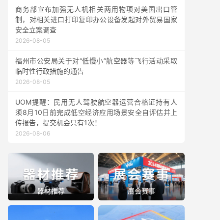
商务部宣布加强无人机相关两用物项对美国出口管
制，对相关进口打印复印办公设备发起对外贸易国家
安全立案调查
2026-08-05
福州市公安局关于对“低慢小”航空器等飞行活动采取
临时性行政措施的通告
2026-08-05
UOM提醒：民用无人驾驶航空器运营合格证持有人
须8月10日前完成低空经济应用场景安全自评估并上
传报告，提交机会只有1次！
2026-08-06
器材推荐
展会赛事