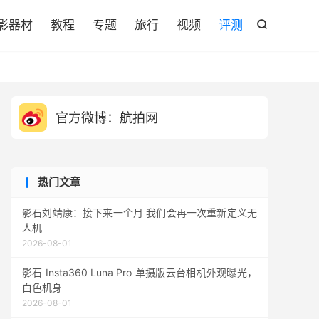

影器材
教程
专题
旅行
视频
评测

官方微博：航拍网
热门文章
影石刘靖康：接下来一个月 我们会再一次重新定义无
人机
2026-08-01
影石 Insta360 Luna Pro 单摄版云台相机外观曝光，
白色机身
2026-08-01