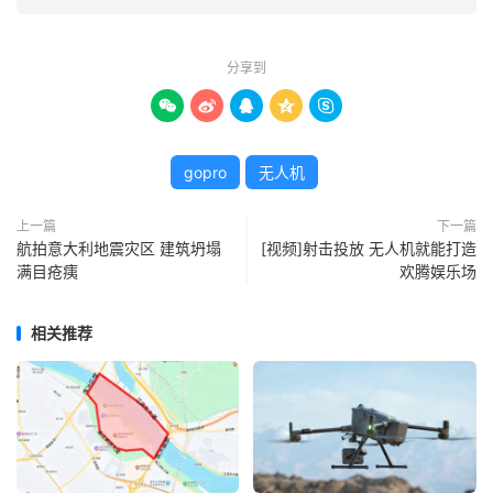
分享到





gopro
无人机
上一篇
下一篇
航拍意大利地震灾区 建筑坍塌
[视频]射击投放 无人机就能打造
满目疮痍
欢腾娱乐场
相关推荐