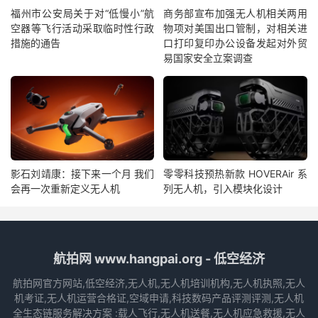
福州市公安局关于对“低慢小”航
商务部宣布加强无人机相关两用
空器等飞行活动采取临时性行政
物项对美国出口管制，对相关进
措施的通告
口打印复印办公设备发起对外贸
易国家安全立案调查
影石刘靖康：接下来一个月 我们
零零科技预热新款 HOVERAir 系
会再一次重新定义无人机
列无人机，引入模块化设计
航拍网 www.hangpai.org - 低空经济
航拍网官方网站,低空经济,无人机,无人机培训机构,无人机执照,无人
机考证,无人机运营合格证,空域申请,科技数码产品评测评测,无人机
全生态链服务解决方案 :载人飞行,无人机送餐,无人机应急救援,无人