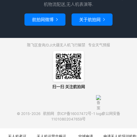
机物流配送,无人机表演等.
航拍网微博
关于航拍网


限飞区查询/DJI大疆无人机飞行解禁
专业天气预报
扫一扫 关注航拍网
© 2015-2026
航拍网
京ICP备16007472号-1
京公网安备
11010802047659号
无人机考证
无人机运营合格证
空域申请
申请无人机培训机构