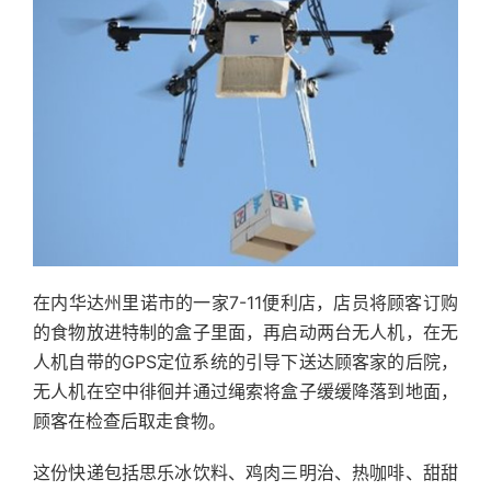
在内华达州里诺市的一家7-11便利店，店员将顾客订购
的食物放进特制的盒子里面，再启动两台无人机，在无
人机自带的GPS定位系统的引导下送达顾客家的后院，
无人机在空中徘徊并通过绳索将盒子缓缓降落到地面，
顾客在检查后取走食物。
这份快递包括思乐冰饮料、鸡肉三明治、热咖啡、甜甜