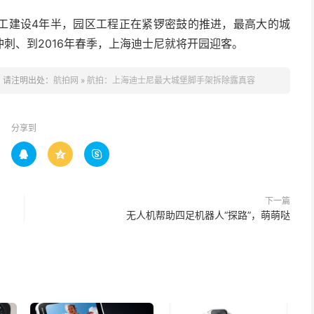
来开工建设4年半，园区工程正在紧锣密鼓的推进，最高大的城
刺、到2016年春季，上海迪士尼就将开园迎客。
，请注明出处：
航拍网
»
航拍：上海迪士尼最大城堡脚手架拆除露真容
分享到



下一篇
无人机帮助四足机器人“探路”，萌萌哒