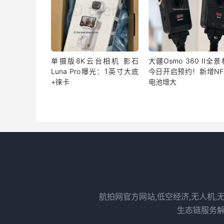
单摄版8K云台相机 影石
大疆Osmo 360 II全
Luna Pro曝光：1英寸大底
今日开启预约！新增NF
+徕卡
电池增大
航拍网官方网站,低空经济,无人机,
生态链服务解