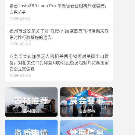
影石 Insta360 Luna Pro 单摄版云台相机外观曝光，
白色机身
2026-08-01
福州市公安局关于对“低慢小”航空器等飞行活动采取
临时性行政措施的通告
2026-08-05
商务部宣布加强无人机相关两用物项对美国出口管
制，对相关进口打印复印办公设备发起对外贸易国家
安全立案调查
2026-08-05
器材推荐
展会赛事