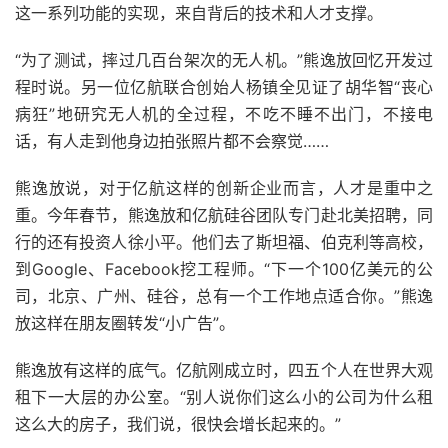
这一系列功能的实现，来自背后的技术和人才支撑。
“为了测试，摔过几百台架次的无人机。”熊逸放回忆开发过
程时说。另一位亿航联合创始人杨镇全见证了胡华智“丧心
病狂”地研究无人机的全过程，不吃不睡不出门，不接电
话，有人走到他身边拍张照片都不会察觉……
熊逸放说，对于亿航这样的创新企业而言，人才是重中之
重。今年春节，熊逸放和亿航硅谷团队专门赴北美招聘，同
行的还有投资人徐小平。他们去了斯坦福、伯克利等高校，
到Google、Facebook挖工程师。“下一个100亿美元的公
司，北京、广州、硅谷，总有一个工作地点适合你。”熊逸
放这样在朋友圈转发“小广告”。
熊逸放有这样的底气。亿航刚成立时，四五个人在世界大观
租下一大层的办公室。“别人说你们这么小的公司为什么租
这么大的房子，我们说，很快会增长起来的。”