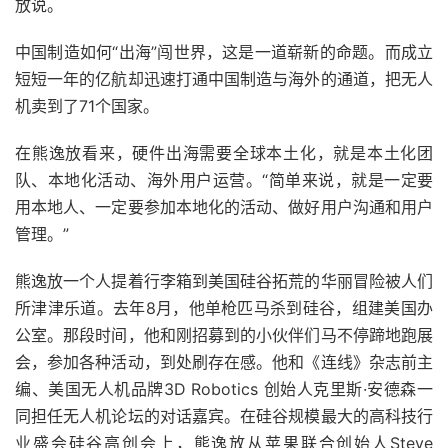
放说。
中国制造如何“出海”闯世界，这是一道崭新的命题。而成立
短短一年的亿航却迅速打通中国制造与海外的通道，把无人
机卖到了71个国家。
在熊逸放看来，硬件出海需要全球本土化，就是本土化团
队、本地化活动、海外用户运营。“简单来说，就是一定要
用本地人、一定要参加本地化的活动、做好用户沟通和用户
管理。”
熊逸放一个人提着行李箱到美国硅谷拓荒的华丽冒险被人们
所津津乐道。去年8月，他单枪匹马杀到硅谷，组建美国办
公室。那段时间，他和刚招募到的小伙伴们马不停蹄地跑展
会，参加各种活动，到处刷存在感。他和《连线》杂志前主
编、美国无人机品牌3D Robotics 创始人克里斯·安德森一
同担任无人机论坛的对话嘉宾。在硅谷规模最大的高科技行
业盛会硅谷高创会上，熊逸放从苹果联合创始人Steve