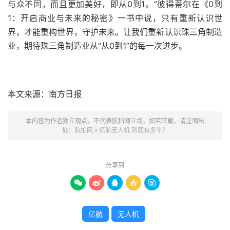
与众不同，而且更加美好，即从0到1。”彼得蒂尔在《0到
1：开启商业与未来的秘密》一书中说，只有重新认识世
界，才能重构世界，守护未来。让我们重新认识珠三角制造
业，期待珠三角制造业从“从0到1”的每一次进步。
本文来源：南方日报
本内容为作者独立观点，不代表航拍网立场。如若转载，请注明出
处：
航拍网
»
亿航无人机 到底有多牛？
分享到





亿航
无人机