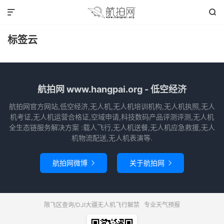


标签云
航拍网 www.hangpai.org - 低空经济
航拍网官方网站,低空经济,无人机,无人机培训机构,无人机执照,无人
机考证,无人机运营合格证,空域申请,科技数码产品评测评测,无人机
全生态链服务解决方案 :载人飞行,无人机送餐,无人机应急救援,无人
机物流配送,无人机表演等.
航拍网微博
关于航拍网


限飞区查询/DJI大疆无人机飞行解禁
专业天气预报