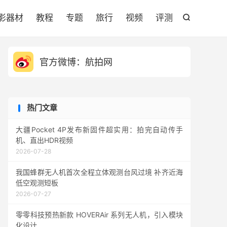

影器材
教程
专题
旅行
视频
评测

官方微博：航拍网
热门文章
大疆Pocket 4P发布新固件超实用：拍完自动传手
机、直出HDR视频
2026-07-28
我国蜂群无人机首次全程立体观测台风过境 补齐近海
低空观测短板
2026-07-27
零零科技预热新款 HOVERAir 系列无人机，引入模块
化设计