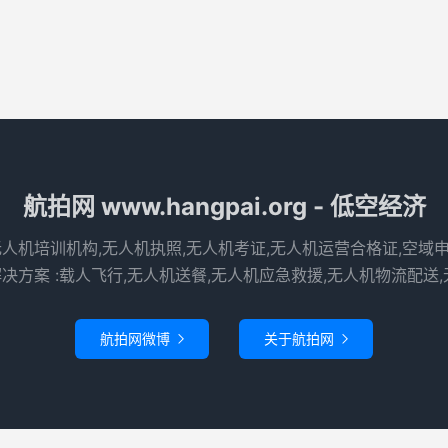
航拍网 www.hangpai.org - 低空经济
无人机培训机构,无人机执照,无人机考证,无人机运营合格证,空域
决方案 :载人飞行,无人机送餐,无人机应急救援,无人机物流配送,
航拍网微博
关于航拍网

