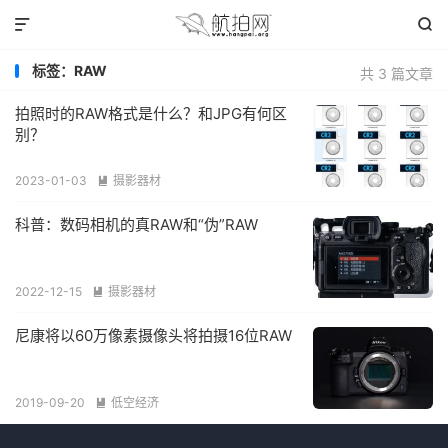


标签：RAW
共 3 篇文章
拍照时的RAW格式是什么？和JPG有何区
别？
2023-01-03
摄影器材

科普：数码相机的真RAW和“伪”RAW
2022-12-15
摄影器材

尼康将以60万像素摄像头将拍摄16位RAW
2019-09-20
低空经济
