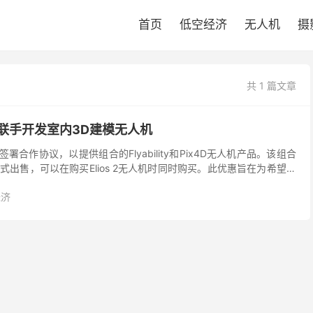
首页
低空经济
无人机
摄
共 1 篇文章
ix4D联手开发室内3D建模无人机
D已宣布签署合作协议，以提供组合的Flyability和Pix4D无人机产品。该组合
出售，可以在购买Elios 2无人机时同时购买。此优惠旨在为希望使
建模的人员提...
经济