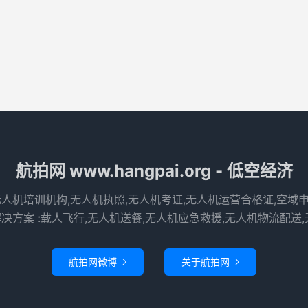
航拍网 www.hangpai.org - 低空经济
无人机培训机构,无人机执照,无人机考证,无人机运营合格证,空域
决方案 :载人飞行,无人机送餐,无人机应急救援,无人机物流配送,
航拍网微博
关于航拍网

