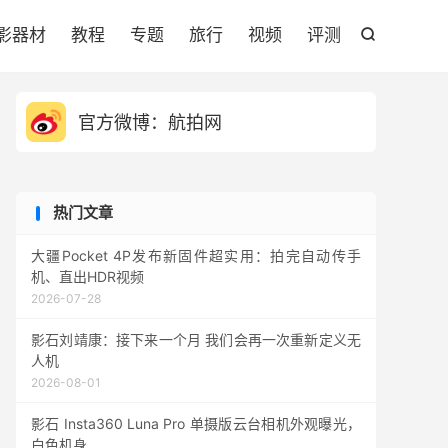

影器材
教程
专题
旅行
视频
评测

官方微博：航拍网
热门文章
大疆Pocket 4P发布新固件超实用：拍完自动传手
机、直出HDR视频
2026-07-28
影石刘靖康：接下来一个月 我们会再一次重新定义无
人机
2026-08-01
影石 Insta360 Luna Pro 单摄版云台相机外观曝光，
白色机身