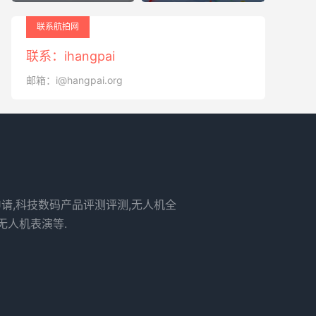
联系航拍网
联系：ihangpai
邮箱：i@hangpai.org
申请,科技数码产品评测评测,无人机全
无人机表演等.