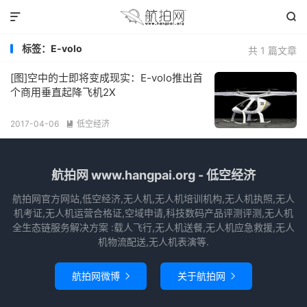


标签：E-volo
共 1 篇文章
[图]空中的士即将变成现实：E-volo推出首
个商用垂直起降飞机2X
2017-04-06
低空经济

航拍网 www.hangpai.org - 低空经济
航拍网官方网站,低空经济,无人机,无人机培训机构,无人机执照,无人
机考证,无人机运营合格证,空域申请,科技数码产品评测评测,无人机
全生态链服务解决方案 :载人飞行,无人机送餐,无人机应急救援,无人
机物流配送,无人机表演等.
航拍网微博
关于航拍网

