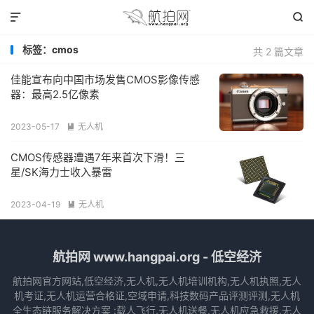


标签：cmos
共 2 篇文章
佳能宣布向中国市场发售CMOS影像传感
器：最高2.5亿像素
2023-05-17
无人机

CMOS传感器遭遇7年来首次下滑！三
星/SK海力士收入暴雷
2023-04-19
无人机

航拍网 www.hangpai.org - 低空经济
航拍网官方网站,低空经济,无人机,无人机培训机构,无人机执照,无人
机考证,无人机运营合格证,空域申请,科技数码产品评测评测,无人机
全生态链服务解决方案 :载人飞行,无人机送餐,无人机应急救援,无人