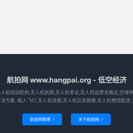
航拍网 www.hangpai.org - 低空经济
无人机培训机构,无人机执照,无人机考证,无人机运营合格证,空域
决方案 :载人飞行,无人机送餐,无人机应急救援,无人机物流配送,
航拍网微博
关于航拍网

