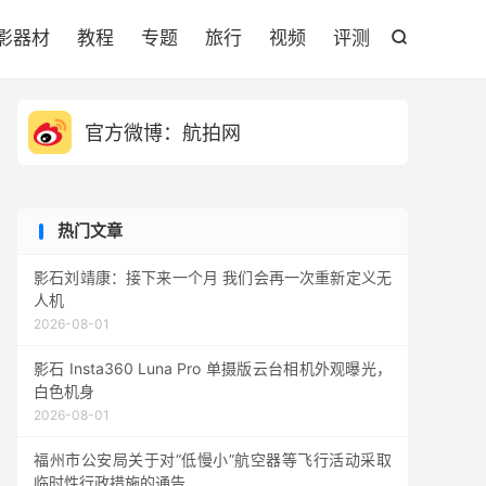

影器材
教程
专题
旅行
视频
评测

官方微博：航拍网
热门文章
影石刘靖康：接下来一个月 我们会再一次重新定义无
人机
2026-08-01
影石 Insta360 Luna Pro 单摄版云台相机外观曝光，
白色机身
2026-08-01
福州市公安局关于对“低慢小”航空器等飞行活动采取
临时性行政措施的通告