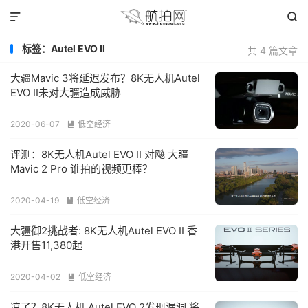


标签：Autel EVO II
共 4 篇文章
大疆Mavic 3将延迟发布？8K无人机Autel
EVO II未对大疆造成威胁
2020-06-07
低空经济

评测：8K无人机Autel EVO II 对飚 大疆
Mavic 2 Pro 谁拍的视频更棒？
2020-04-19
低空经济

大疆御2挑战者: 8K无人机Autel EVO II 香
港开售11,380起
2020-04-02
低空经济

凉了？8K无人机 Autel EVO 2发现漏洞 将