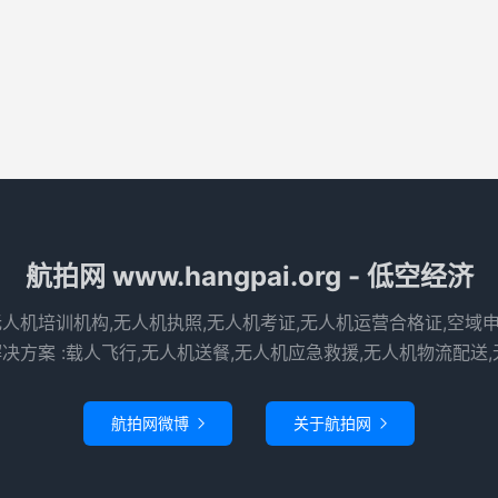
航拍网 www.hangpai.org - 低空经济
无人机培训机构,无人机执照,无人机考证,无人机运营合格证,空域
决方案 :载人飞行,无人机送餐,无人机应急救援,无人机物流配送,
航拍网微博
关于航拍网

