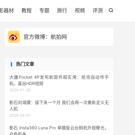

影器材
教程
专题
旅行
视频
评测

官方微博：航拍网
热门文章
大疆Pocket 4P发布新固件超实用：拍完自动传手
机、直出HDR视频
2026-07-28
影石刘靖康：接下来一个月 我们会再一次重新定义无
人机
2026-08-01
影石 Insta360 Luna Pro 单摄版云台相机外观曝光，
白色机身