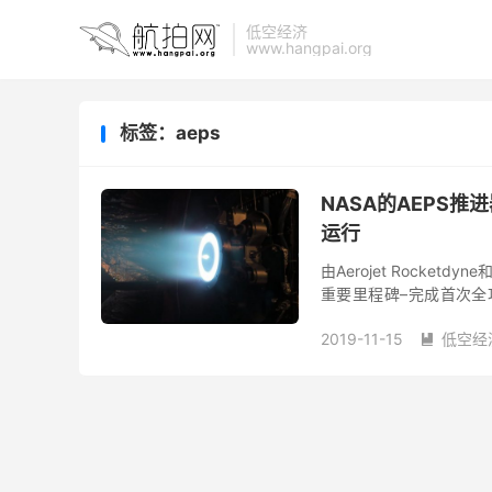
低空经济
www.hangpai.org
标签：aeps
NASA的AEPS推
运行
由Aerojet Rocke
重要里程碑–完成首次全
AEPS Hall推进器能够稳定
2019-11-15
低空经
