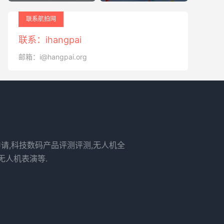
联系航拍网
联系：ihangpai
邮箱：i@hangpai.org
申请,科技数码产品评测评测,无人机全
无人机表演等.