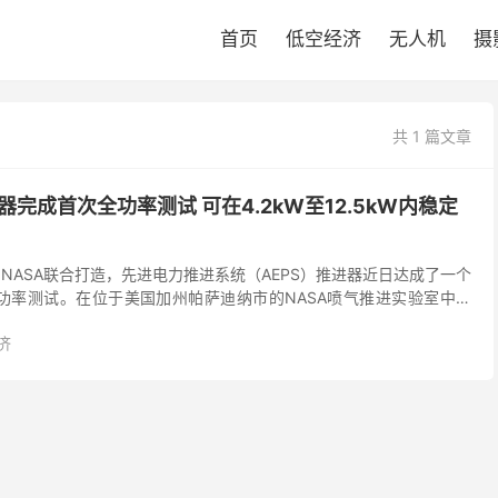
首页
低空经济
无人机
摄
共 1 篇文章
进器完成首次全功率测试 可在4.2kW至12.5kW内稳定
tdyne和NASA联合打造，先进电力推进系统（AEPS）推进器近日达成了一个
功率测试。在位于美国加州帕萨迪纳市的NASA喷气推进实验室中，
地在4...
济