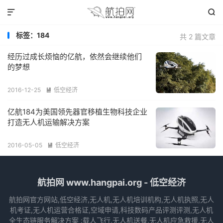


标签：184
共 2 篇文章
经历过成长烦恼的亿航，依然会继续他们
的梦想
2016-12-25
低空经济

亿航184为美国领先器官移植生物科技企业
打造无人机运输解决方案
2016-05-05
低空经济

航拍网 www.hangpai.org - 低空经济
航拍网官方网站,低空经济,无人机,无人机培训机构,无人机执照,无人
机考证,无人机运营合格证,空域申请,科技数码产品评测评测,无人机
全生态链服务解决方案 :载人飞行,无人机送餐,无人机应急救援,无人