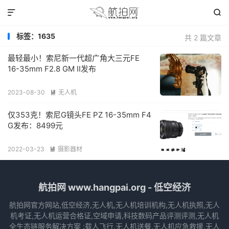


标签：1635
共 2 篇文章
最轻最小！索尼新一代超广角大三元FE
16-35mm F2.8 GM II发布
2023-08-30
无人机

仅353克！索尼G镜头FE PZ 16-35mm F4
G发布：8499元
2022-03-23
摄影器材

航拍网 www.hangpai.org - 低空经济
航拍网官方网站,低空经济,无人机,无人机培训机构,无人机执照,无人
机考证,无人机运营合格证,空域申请,科技数码产品评测评测,无人机
全生态链服务解决方案 :载人飞行,无人机送餐,无人机应急救援,无人