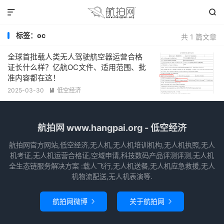


标签：oc
共 1 篇文章
全球首批载人类无人驾驶航空器运营合格
证长什么样？亿航OC文件、适用范围、批
准内容都在这！
2025-03-30
低空经济

航拍网 www.hangpai.org - 低空经济
航拍网官方网站,低空经济,无人机,无人机培训机构,无人机执照,无人
机考证,无人机运营合格证,空域申请,科技数码产品评测评测,无人机
全生态链服务解决方案 :载人飞行,无人机送餐,无人机应急救援,无人
机物流配送,无人机表演等.
航拍网微博
关于航拍网

